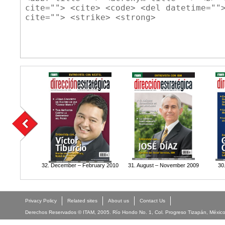
cite=""> <cite> <code> <del datetime=""
cite=""> <strike> <strong>
32. December – February 2010
31. August – November 2009
30
Privacy Policy
Related sites
About us
Contact Us
Derechos Reservados © ITAM, 2005. Río Hondo No. 1, Col. Progreso Tizapán, México