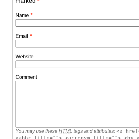
marked
*
*
Name
*
Email
Website
Comment
<a href
You may use these
HTML
tags and attributes:
<abbr title=""> <acronym title=""> <b> 