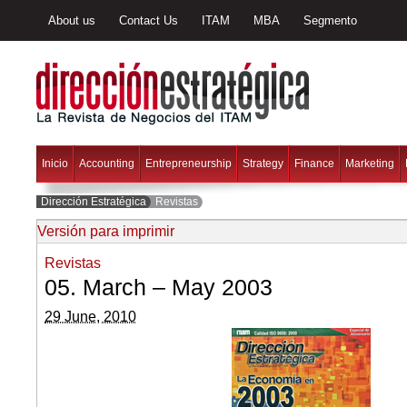
About us
Contact Us
ITAM
MBA
Segmento
Inicio
Accounting
Entrepreneurship
Strategy
Finance
Marketing
Dirección Estratégica
Revistas
Versión para imprimir
Revistas
05. March – May 2003
29 June, 2010