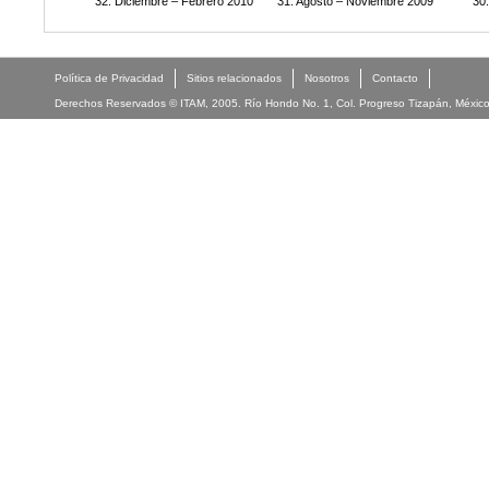
32. Diciembre – Febrero 2010
31. Agosto – Noviembre 2009
30
Política de Privacidad
Sitios relacionados
Nosotros
Contacto
Derechos Reservados © ITAM, 2005. Río Hondo No. 1, Col. Progreso Tizapán, México