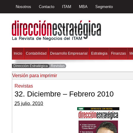
Nosotros
Contacto
ITAM
MBA
Segmento
Inicio
Contabilidad
Desarrollo Empresarial
Estrategia
Finanzas
M
Dirección Estratégica
Revistas
Versión para imprimir
Revistas
32. Diciembre – Febrero 2010
25 julio, 2010