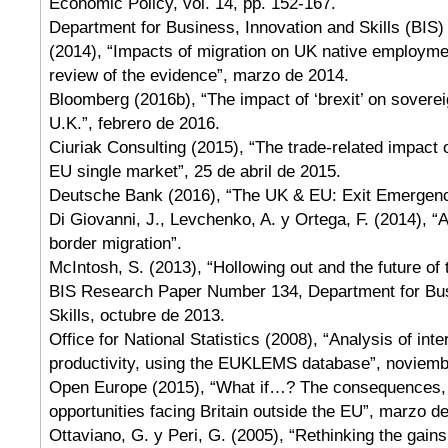
Economic Policy, vol. 14, pp. 152-167.
Department for Business, Innovation and Skills (BIS
(2014), “Impacts of migration on UK native employmen
review of the evidence”, marzo de 2014.
Bloomberg (2016b), “The impact of ‘brexit’ on sovereig
U.K.”, febrero de 2016.
Ciuriak Consulting (2015), “The trade-related impact 
EU single market”, 25 de abril de 2015.
Deutsche Bank (2016), “The UK & EU: Exit Emergency
Di Giovanni, J., Levchenko, A. y Ortega, F. (2014), “A
border migration”.
McIntosh, S. (2013), “Hollowing out and the future of 
BIS Research Paper Number 134, Department for Bus
Skills, octubre de 2013.
Office for National Statistics (2008), “Analysis of inte
productivity, using the EUKLEMS database”, noviemb
Open Europe (2015), “What if…? The consequences,
opportunities facing Britain outside the EU”, marzo d
Ottaviano, G. y Peri, G. (2005), “Rethinking the gain