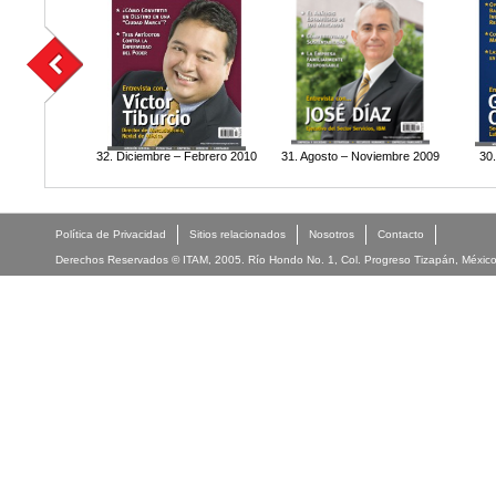
32. Diciembre – Febrero 2010
31. Agosto – Noviembre 2009
30
Política de Privacidad
Sitios relacionados
Nosotros
Contacto
Derechos Reservados © ITAM, 2005. Río Hondo No. 1, Col. Progreso Tizapán, México