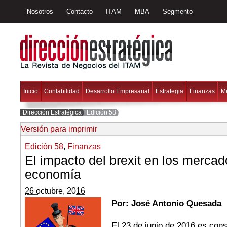
Nosotros
Contacto
ITAM
MBA
Segmento
Inicio
Contabilidad
Desarrollo Empresarial
Estrategia
Finanzas
M
Dirección Estratégica
Edición 58
Versión para imprimir
Edición 58
,
Finanzas
El impacto del brexit en los mercad
economía
26 octubre, 2016
Por: José Antonio Quesada
El 23 de junio de 2016 es con