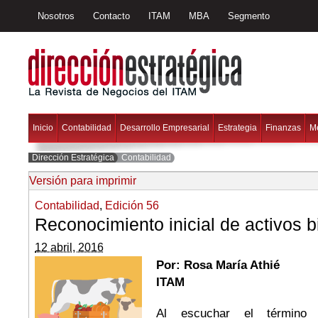
Nosotros
Contacto
ITAM
MBA
Segmento
Inicio
Contabilidad
Desarrollo Empresarial
Estrategia
Finanzas
M
Dirección Estratégica
Contabilidad
Versión para imprimir
Contabilidad
,
Edición 56
Reconocimiento inicial de activos b
12 abril, 2016
Por: Rosa María Athié
ITAM
Al escuchar el término “