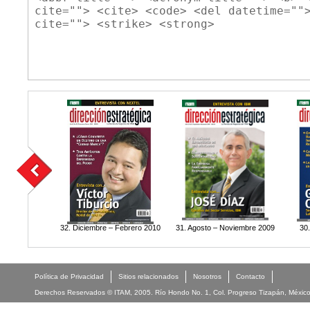
cite=""> <cite> <code> <del datetime=""
cite=""> <strike> <strong>
32. Diciembre – Febrero 2010
31. Agosto – Noviembre 2009
30
Política de Privacidad
Sitios relacionados
Nosotros
Contacto
Derechos Reservados © ITAM, 2005. Río Hondo No. 1, Col. Progreso Tizapán, México