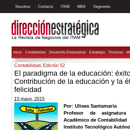
Nosotros
Contacto
ITAM
MBA
Segmento
Inicio
Contabilidad
Desarrollo Empresarial
Estrategia
Finanzas
M
Contabilidad
,
Edición 52
El paradigma de la educación: éxito 
Contribución de la educación y la ét
felicidad
15 mayo, 2015
Por: Ulises Santamaría
Profesor de asignatura
Académico de Contabilidad
Instituto Tecnológico Autó