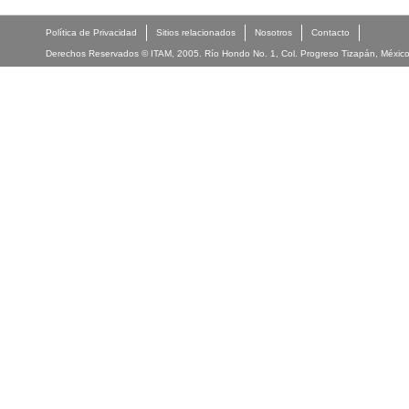
Política de Privacidad
Sitios relacionados
Nosotros
Contacto
Derechos Reservados © ITAM, 2005. Río Hondo No. 1, Col. Progreso Tizapán, México