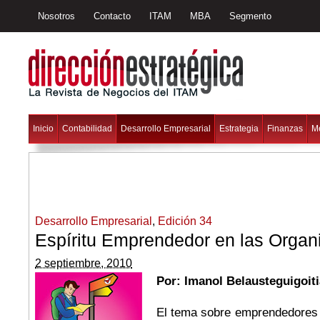
Nosotros
Contacto
ITAM
MBA
Segmento
Inicio
Contabilidad
Desarrollo Empresarial
Estrategia
Finanzas
M
Desarrollo Empresarial
,
Edición 34
Espíritu Emprendedor en las Organ
2 septiembre, 2010
Por: Imanol Belausteguigoiti
El tema sobre emprendedores 